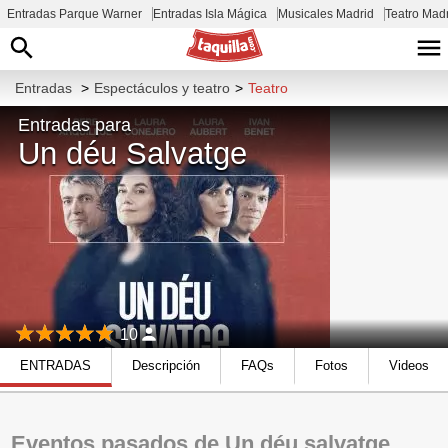
Entradas Parque Warner
Entradas Isla Mágica
Musicales Madrid
Teatro Mad
Entradas
>
Espectáculos y teatro
>
Teatro
Entradas para
Un déu Salvatge
10
ENTRADAS
Descripción
FAQs
Fotos
Videos
Eventos pasados de Un déu salvatge