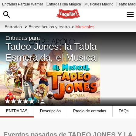
Entradas Parque Warner
Entradas Isla Mágica
Musicales Madrid
Teatro Mad
Entradas
>
Espectáculos y teatro
>
Musicales
Entradas para
Tadeo Jones: la Tabla
Esmeralda, el Musical
0
ENTRADAS
Descripción
Precio de entradas
FAQs
Eventos pasados de TADEO JONES Y LA