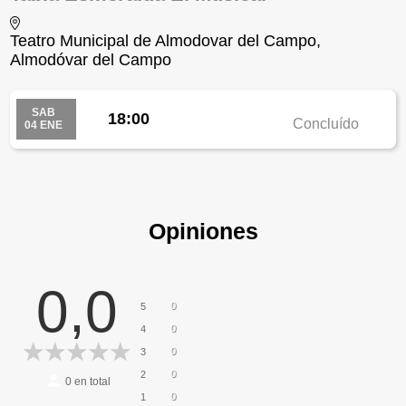
Teatro Municipal de Almodovar del Campo,
Almodóvar del Campo
SAB
18:00
Concluído
04 ENE
Opiniones
0,0
0
5
0
4
0
3
0
2
0
en total
0
1