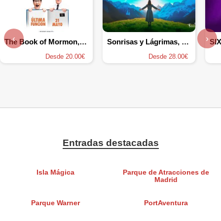
‹
›
The Book of Mormon, el musical
Sonrisas y Lágrimas, el Musical
SIX
Desde 20.00€
Desde 28.00€
Entradas destacadas
Isla Mágica
Parque de Atracciones de
Madrid
Parque Warner
PortAventura