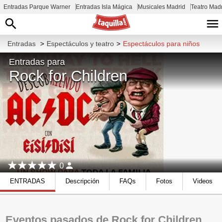
Entradas Parque Warner
Entradas Isla Mágica
Musicales Madrid
Teatro Mad
Entradas
>
Espectáculos y teatro
>
Espectáculos para niños
Entradas para
Rock for Children
0
ENTRADAS
Descripción
FAQs
Fotos
Videos
Eventos pasados de Rock for Children.