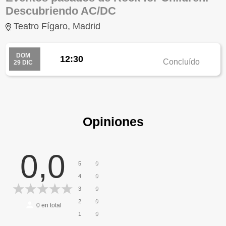
Descubriendo AC/DC
Teatro Fígaro, Madrid
DOM
12:30
Concluído
29 DIC
Opiniones
0,0
0
5
0
4
0
3
0
2
0
en total
0
1