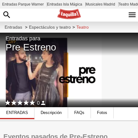
Entradas Parque Warner
Entradas Isla Mágica
Musicales Madrid
Teatro Mad
Entradas
>
Espectáculos y teatro
>
Teatro
Entradas para
Pre Estreno
0
ENTRADAS
Descripción
FAQs
Fotos
Eventos pasados de Pre-Estreno