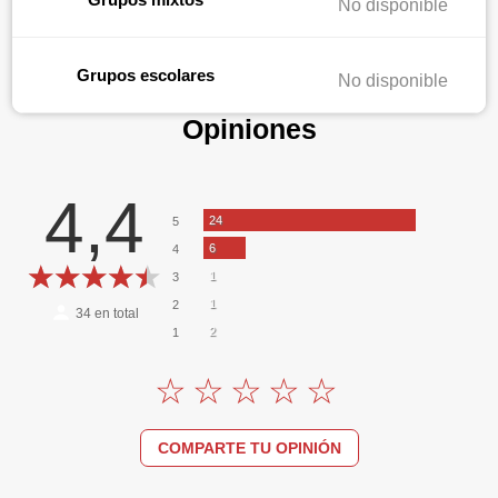
No disponible
Grupos escolares
No disponible
Opiniones
4,4
24
5
6
4
1
3
1
2
34
en total
2
1
COMPARTE TU OPINIÓN