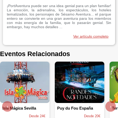
¡PortAventura puede ser una idea genial para un plan familiar!
La emoción, la adrenalina, los espectáculos, los hoteles
tematizados, los personajes de Sésamo Aventura... el parque
entero se convierte en una gran aventura para los miembros
con más energía de la familia, que lo pasarán genial. Sin
embargo, hay muchos detalles ...
Ver artículo completo
Eventos Relacionados
‹
›
Isla Mágica Sevilla
Puy du Fou España
Ter
Desde 24€
Desde 20€