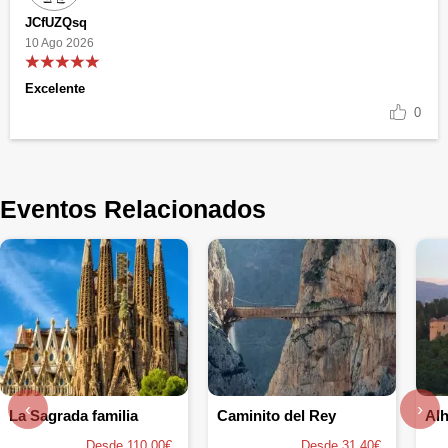
JCfUZQsq
10 Ago 2026
Excelente
0
Eventos Relacionados
‹
›
La Sagrada familia
Caminito del Rey
Al
Desde 110.00€
Desde 31.40€