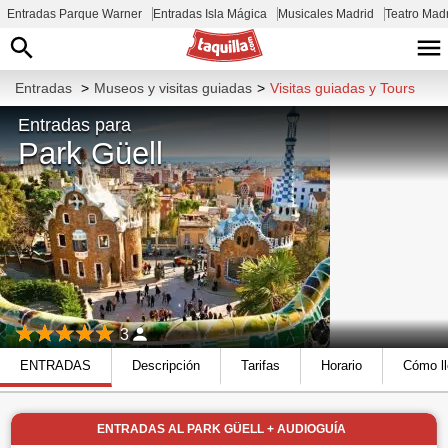
Entradas Parque Warner
Entradas Isla Mágica
Musicales Madrid
Teatro Mad
Entradas
>
Museos y visitas guiadas
>
Visitas guiadas y Tours
Entradas para
Park Güell
3
ENTRADAS
Descripción
Tarifas
Horario
Cómo ll
ENTRADAS AL PARK GÜELL + AUDIOGUÍA