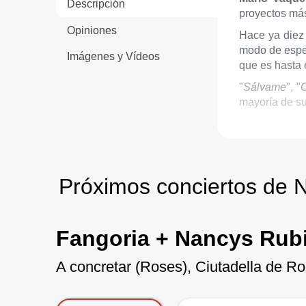
Descripción
proyectos más
Opiniones
Hace ya diez 
modo de espec
Imágenes y Vídeos
que es hasta 
"
Sálvame
", "
mayoría de su
Próximos conciertos de 
Fangoria + Nancys Rubi
A concretar (Roses), Ciutadella de R