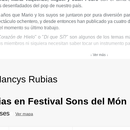
 desenfadados del pop de nuestro país.
años que Mario y los suyos se juntaron por pura diversión pa
táculo ochentero, y desde entonces han publicado ya cuatro 
el momento su último trabajo.
Corazón de Hielo
" o "
Di que Sí
?" son algunos de los temas má
s miembros ni siquiera necesitan saber tocar un instrumento pa
↓ Ver más ↓
Nancys Rubias
as en Festival Sons del Món
oses
Ver mapa