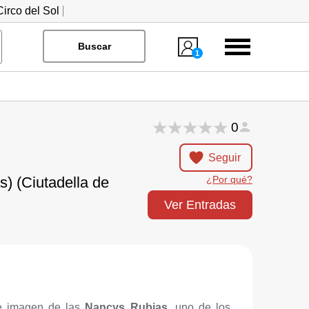
irco del Sol
Menú
Buscar
1
0
Seguir
s) (Ciutadella de
¿Por qué?
Ver Entradas
e imagen de las
Nancys Rubias
, uno de los