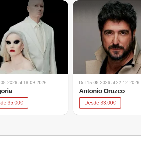
-08-2026
al
18-09-2026
Del
15-08-2026
al
22-12-2026
oria
Antonio Orozco
de 35,00€
Desde 33,00€