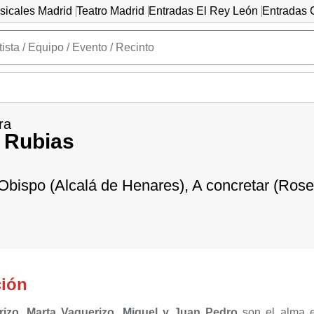
sicales Madrid
Teatro Madrid
Entradas El Rey León
Entradas C
ra
 Rubias
Obispo (Alcalá de Henares), A concretar (Rose
ción
rizo, Marta Vaquerizo, Miguel y Juan Pedro
son el alma 