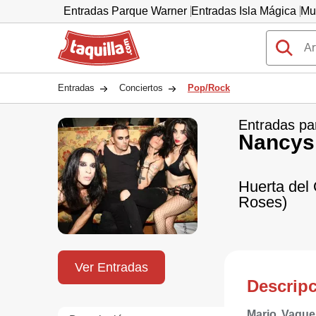
Entradas Parque Warner
Entradas Isla Mágica
Mu
Taquilla.com
Entradas
Conciertos
Pop/Rock
Entradas pa
Nancys
Huerta del 
Roses)
Ver Entradas
Descrip
Mario Vaque