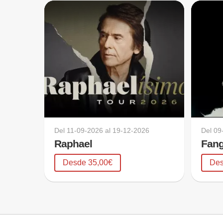
Del
11-09-2026
al
19-12-2026
Del
09
Raphael
Fang
Desde 35,00€
Des