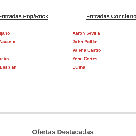
Entradas Pop/Rock
Entradas Conciert
ijano
Aaron Sevilla
Naranjo
John Pollón
Valeria Castro
reiro
Yerai Cortés
 Lesbian
LOrna
Ofertas Destacadas