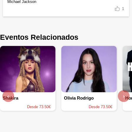
Michael Jackson
1
Eventos Relacionados
‹
›
Shakira
Olivia Rodrigo
Ho
Desde 73.50€
Desde 73.50€