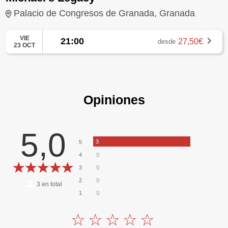
Palacio de Congresos de Granada, Granada
VIE
21:00
27,50€
desde
23 OCT
Opiniones
5,0
3
5
0
4
0
3
0
2
3
en total
0
1