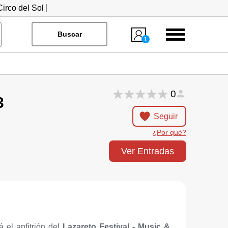
irco del Sol
Menú
Buscar
1
0
3
Seguir
¿Por qué?
Ver Entradas
 el anfitrión del
Lazareto Festival - Music &