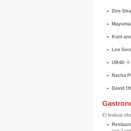
Dire Str
Mayuma
Kool and
Los Secr
UB40:
4
Nacha PO
David Ot
Gastron
El festival of
Restaura
con 2 est