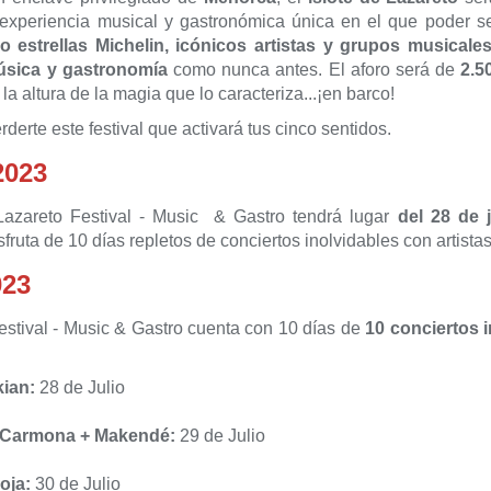
xperiencia musical y gastronómica única en el que poder se
 estrellas Michelin
, icónicos artistas y grupos musicale
música y gastronomía
como nunca antes. El aforo será de
2.5
a la altura de la magia que lo caracteriza...¡en barco!
derte este festival que activará tus cinco sentidos.
2023
Lazareto Festival - Music & Gastro tendrá lugar
del 28 de j
fruta de 10 días repletos de conciertos inolvidables con artista
023
estival - Music & Gastro cuenta con 10 días de
10 conciertos i
kian:
28 de Julio
 Carmona + Makendé:
29 de Julio
oja:
30 de Julio