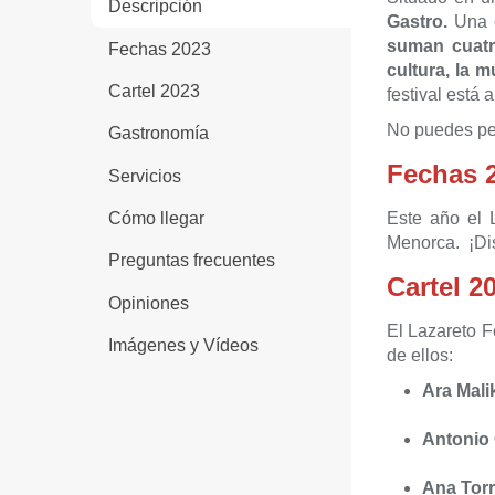
Descripción
Gastro.
Una e
suman cuatro
Fechas 2023
cultura, la 
Cartel 2023
festival está 
No puedes per
Gastronomía
Fechas 
Servicios
Este año el 
Cómo llegar
Menorca. ¡Dis
Preguntas frecuentes
Cartel 2
Opiniones
El Lazareto F
Imágenes y Vídeos
de ellos:
Ara Mali
Antonio
Ana Torr