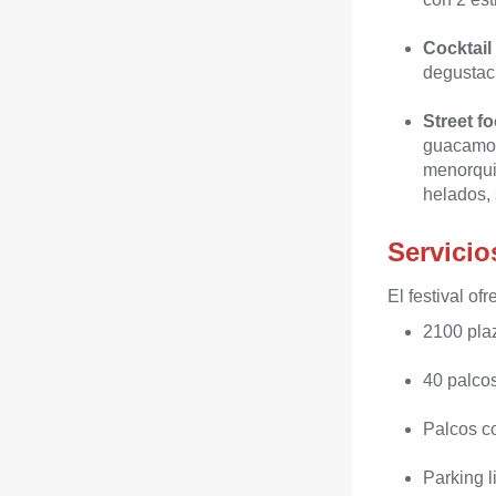
Cocktail
degustac
Street f
guacamol
menorquin
helados, 
Servicio
El festival of
2100 pla
40 palcos
Palcos c
Parking l