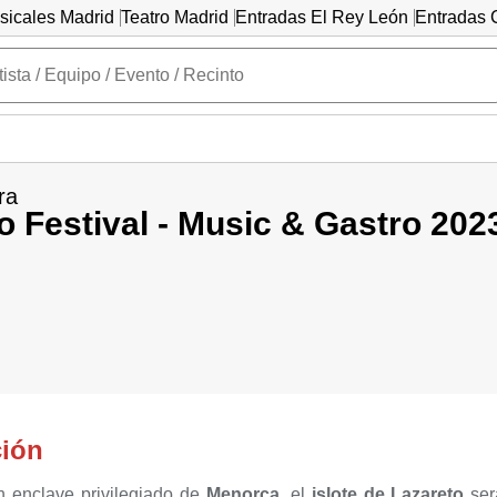
sicales Madrid
Teatro Madrid
Entradas El Rey León
Entradas C
ra
o Festival - Music & Gastro 202
ción
n enclave privilegiado de
Menorca
, el
islote de Lazareto
será