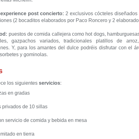
 experience post concierto:
2 exclusivos cócteles diseñados
iones (2 bocaditos elaborados por Paco Roncero y 2 elaborado
ood:
puestos de comida callejera como hot dogs, hamburguesas
es, gazpachos variados, tradicionales platillos de arro
es. Y, para los amantes del dulce podréis disfrutar con el ár
sorbetes y gominolas.
s
rece los siguientes
servicios
:
zas en gradas
 privados de 10 sillas
on servicio de comida y bebida en mesa
imitado en tierra