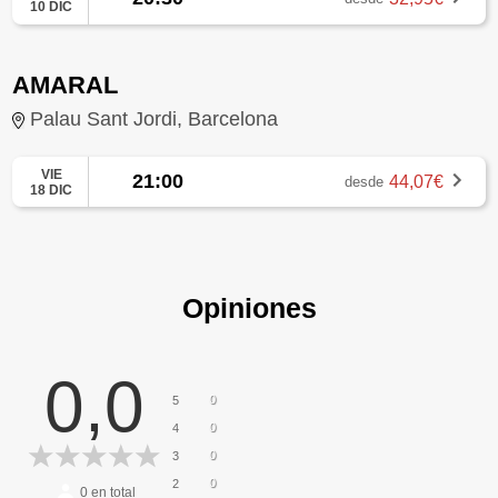
10 DIC
AMARAL
Palau Sant Jordi, Barcelona
VIE
21:00
44,07€
desde
18 DIC
Opiniones
0,0
0
5
0
4
0
3
0
2
0
en total