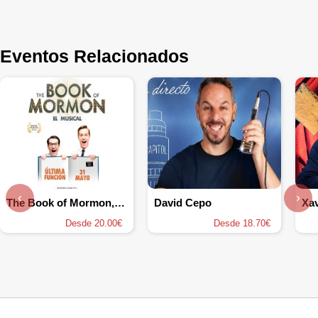
Eventos Relacionados
‹
›
The Book of Mormon, el musical
David Cepo
Xav
Desde 20.00€
Desde 18.70€