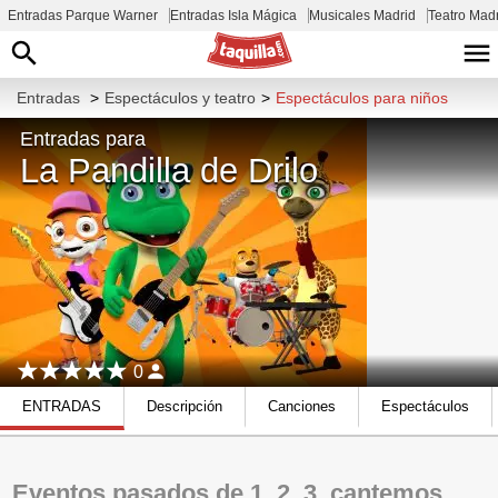
Entradas Parque Warner
Entradas Isla Mágica
Musicales Madrid
Teatro Mad
Entradas
>
Espectáculos y teatro
>
Espectáculos para niños
Entradas para
La Pandilla de Drilo
0
ENTRADAS
Descripción
Canciones
Espectáculos
Eventos pasados de 1, 2, 3, cantemos