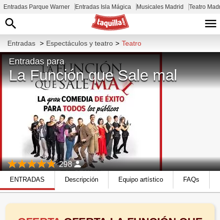
Entradas Parque Warner
Entradas Isla Mágica
Musicales Madrid
Teatro Mad
Entradas
>
Espectáculos y teatro
>
Teatro
Entradas para
La Función que Sale mal
298
ENTRADAS
Descripción
Equipo artístico
FAQs