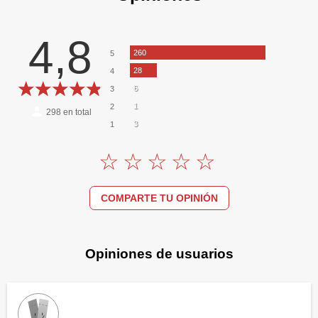
4,8
260
5
28
4
6
3
1
2
298
en total
3
1
COMPARTE TU OPINIÓN
Opiniones de usuarios