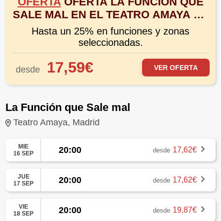
OFERTA
OFERTA LA FUNCIÓN QUE
SALE MAL EN EL TEATRO AMAYA DE
MADRID
Hasta un 25% en funciones y zonas
seleccionadas.
17,59€
VER OFERTA
desde
La Función que Sale mal
Teatro Amaya, Madrid
MIE
20:00
17,62€
desde
16 SEP
JUE
20:00
17,62€
desde
17 SEP
VIE
20:00
19,87€
desde
18 SEP