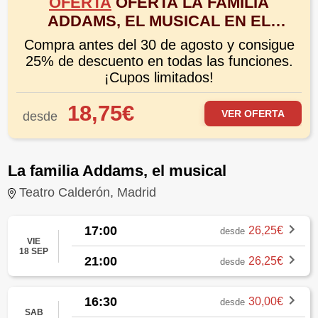
OFERTA
OFERTA LA FAMILIA
ADDAMS, EL MUSICAL EN EL
TEATRO CALDERÓN. ¡ESTRENO
Compra antes del 30 de agosto y consigue
SEPTIEMBRE 2026!
25% de descuento en todas las funciones.
¡Cupos limitados!
18,75€
VER OFERTA
desde
La familia Addams, el musical
Teatro Calderón, Madrid
17:00
26,25€
desde
VIE
18 SEP
21:00
26,25€
desde
16:30
30,00€
desde
SAB