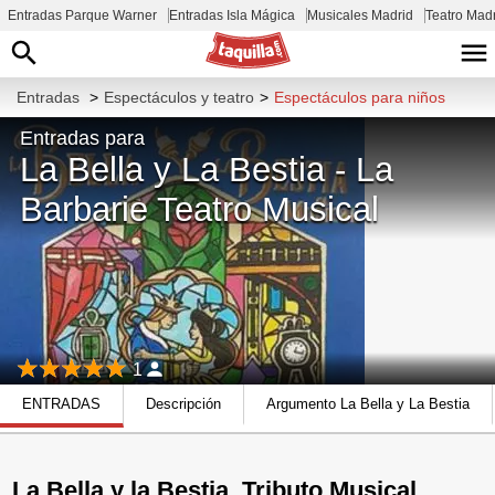
Entradas Parque Warner
Entradas Isla Mágica
Musicales Madrid
Teatro Mad
Entradas
>
Espectáculos y teatro
>
Espectáculos para niños
Entradas para
La Bella y La Bestia - La
Barbarie Teatro Musical
1
ENTRADAS
Descripción
Argumento La Bella y La Bestia
La Bella y la Bestia, Tributo Musical