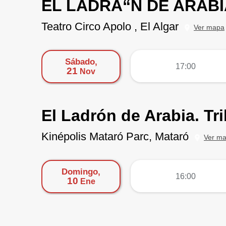
EL LADRÃ“N DE ARABI
Teatro Circo Apolo , El Algar
Ver mapa
Sábado,
más
17:00
21
Nov
El Ladrón de Arabia. Tr
Kinépolis Mataró Parc, Mataró
Ver m
Domingo,
más
16:00
10
Ene