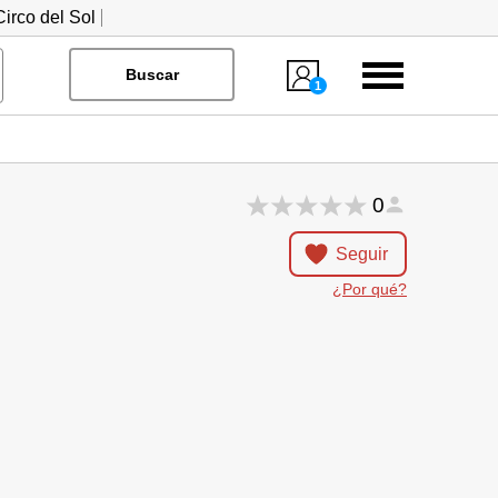
irco del Sol
Menú
Buscar
1
0
Seguir
¿Por qué?