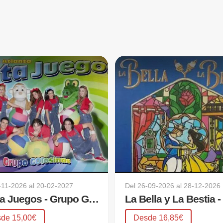
-11-2026
al
20-02-2027
Del
26-09-2026
al
28-12-2026
Canta Juegos - Grupo Golosina
de 15,00€
Desde 16,85€