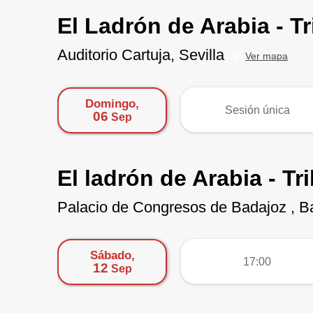
El Ladrón de Arabia - T
Auditorio Cartuja, Sevilla
Ver mapa
Domingo,
más
Sesión única
06
Sep
El ladrón de Arabia - T
Palacio de Congresos de Badajoz , B
Sábado,
más
17:00
12
Sep