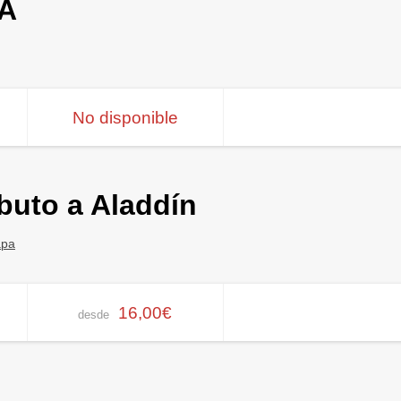
A
No disponible
ibuto a Aladdín
apa
16,00€
desde