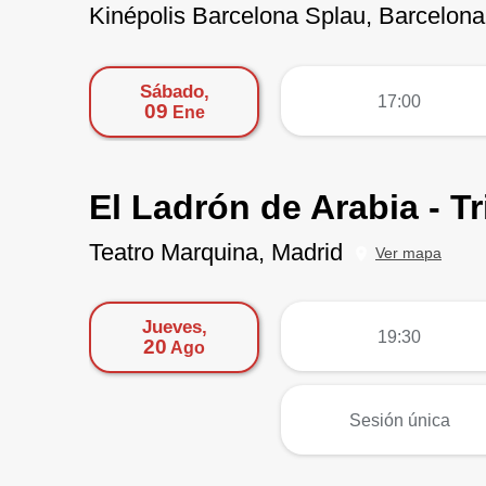
Kinépolis Barcelona Splau, Barcelona
Sábado,
más
17:00
09
Ene
El Ladrón de Arabia - T
Teatro Marquina, Madrid
Ver mapa
Jueves,
más
19:30
20
Ago
más
Sesión única