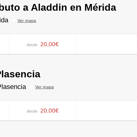
ibuto a Aladdin en Mérida
ida
Ver mapa
20,00€
desde
Plasencia
Plasencia
Ver mapa
20,00€
desde