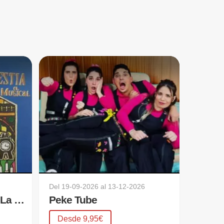
Del
19-09-2026
al
13-12-2026
La Bella y La Bestia - La Barbarie Teatro Musical
Peke Tube
Desde 9,95€