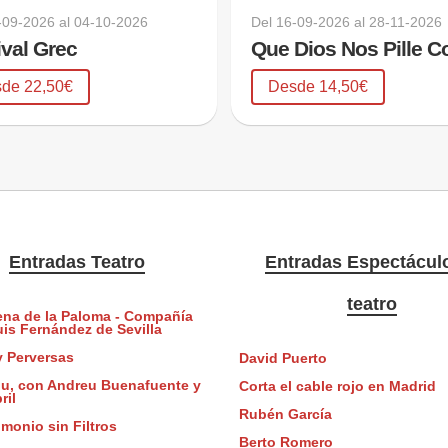
-09-2026
al
04-10-2026
Del
16-09-2026
al
28-11-2026
ival Grec
de 22,50€
Desde 14,50€
Entradas Teatro
Entradas Espectácul
teatro
ena de la Paloma - Compañía
uis Fernández de Sevilla
y Perversas
David Puerto
riu, con Andreu Buenafuente y
Corta el cable rojo en Madrid
ril
Rubén García
monio sin Filtros
Berto Romero