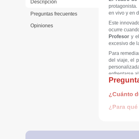
Descripción
protagonista
en vivo y en d
Preguntas frecuentes
Este innovado
Opiniones
ocurre cuando
Profesor
y el
excesivo de l
Para remedia
del viaje, el 
personalizad
enfrentarse al
Pregunta
Duració
¿Cuánto du
Edad re
¿Para qué 