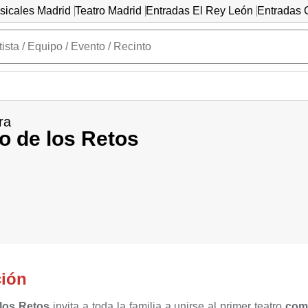
sicales Madrid
Teatro Madrid
Entradas El Rey León
Entradas C
ra
ro de los Retos
ción
 los Retos
invita a toda la familia a unirse al primer teatro
comp