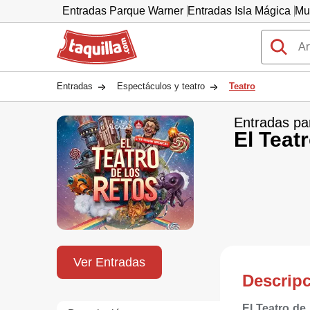
Entradas Parque Warner
Entradas Isla Mágica
Mu
Taquilla.com
Entradas
Espectáculos y teatro
Teatro
Entradas pa
El Teat
Ver Entradas
Descrip
El Teatro de