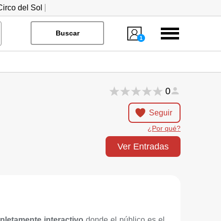
irco del Sol
Menú
Buscar
1
0
Seguir
¿Por qué?
Ver Entradas
letamente interactivo
donde el público es el