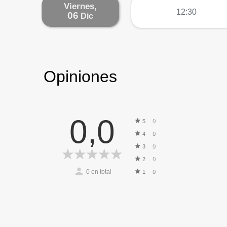
Viernes,
más
12:30
06
Dic
Opiniones
0,0
0
5
0
4
0
3
0
2
0
en total
0
1