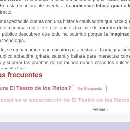
. En esta emocionante aventura,
la audiencia deberá guiar a 
irecto.
r espectáculo cuenta con una historia cautivadora que hace qu
 la máquina central de retos que es la clave del
mundo de la 
 público descubren que todo ha ocurrido porque
la imaginac
a tecnología.
rlo, se embarcarán en una
misión
para restaurar la imaginación
publico aplaudirá, gritará, saltará y bailará para interactuar c
a y superar las pruebas de un mundo donde crean los dulces
 desafío final.
s frecuentes
n aproximada
: 80 minutos
ra El Teatro de los Retos?
Ver Respuesta
comendada
: todos los públicos
edad es el espectáculo de El Teatro de los Reto
↓ Ver más ↓