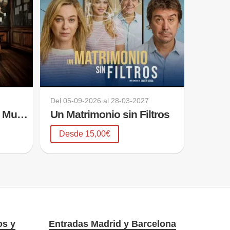
Del
05-09-2026
al
28-03-2027
El Club de los Poetas Muertos
Un Matrimonio sin Filtros
Desde 15,00€
os y
Entradas Madrid y Barcelona