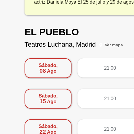
actriz Daniela Moya El 25 de julio y 29 de agos
EL PUEBLO
Teatros Luchana, Madrid
Ver mapa
Sábado,
más
21:00
08
Ago
Sábado,
más
21:00
15
Ago
Sábado,
más
21:00
22
Ago