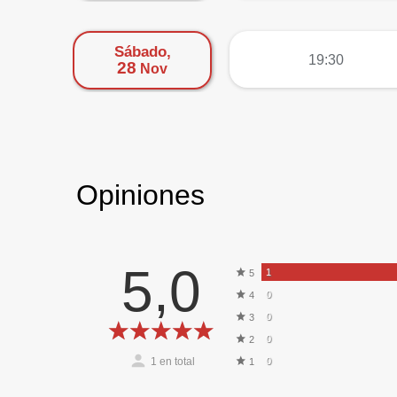
Sábado,
más
19:30
28
Nov
Opiniones
5,0
1
5
0
4
0
3
0
2
1
en total
0
1