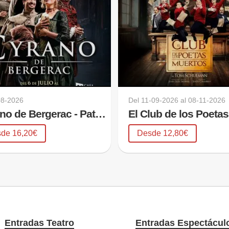
08-2026
Del
11-09-2026
al
08-11-2026
Cyrano de Bergerac - Pata Teatro
de 16,20€
Desde 12,80€
Entradas Teatro
Entradas Espectácul