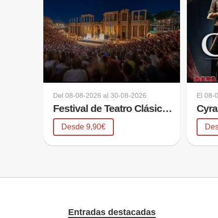
Del
08-08-2026
al
30-08-2026
El
08-
Festival de Teatro Clásico de Mérida 2026
Desde 9,90€
Des
Entradas destacadas