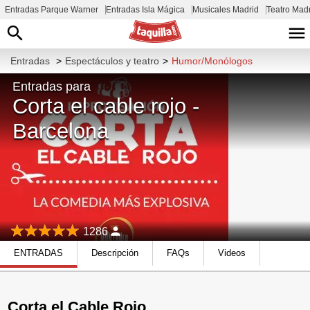
Entradas Parque Warner
Entradas Isla Mágica
Musicales Madrid
Teatro Mad
Entradas
>
Espectáculos y teatro
>
Humor/Monólogos
Entradas para
Corta el cable rojo -
Barcelona
1286
ENTRADAS
Descripción
FAQs
Videos
Corta el Cable Rojo