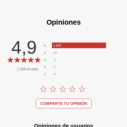
Opiniones
4,9
1.243
5
64
4
5
3
0
2
1.286
en total
0
1
COMPARTE TU OPINIÓN
Opiniones de usuarios