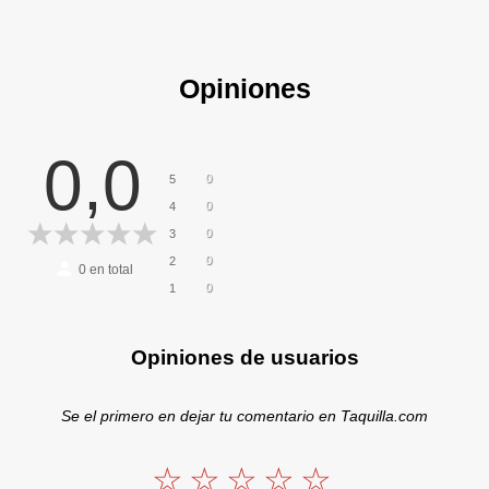
Opiniones
0,0
0
5
0
4
0
3
0
2
0
en total
0
1
Opiniones de usuarios
Se el primero en dejar tu comentario en Taquilla.com