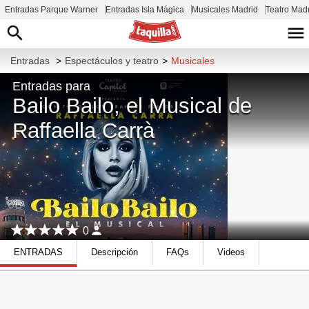
Entradas Parque Warner
Entradas Isla Mágica
Musicales Madrid
Teatro Mad
Entradas
>
Espectáculos y teatro
>
Musicales
Entradas para
Bailo Bailo, el Musical de
Raffaella Carrà
0
ENTRADAS
Descripción
FAQs
Videos