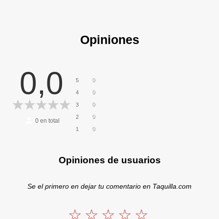
Opiniones
0,0
0
5
0
4
0
3
0
2
0
en total
0
1
Opiniones de usuarios
Se el primero en dejar tu comentario en Taquilla.com