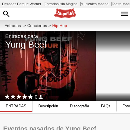
Entradas Parque Warner
Entradas Isla Mágica
Musicales Madrid
Teatro Mad
Entradas
>
Conciertos
>
Hip Hop
Entradas para
Yung Beef
0
ENTRADAS
Descripción
Discografía
FAQs
Fot
Eventos pasados de Yung Beef