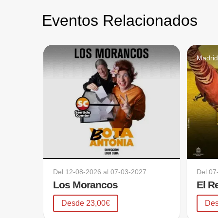
Eventos Relacionados
Madri
Del
12-08-2026
al
07-03-2027
Del
07
Los Morancos
El R
Desde 23,00€
Des