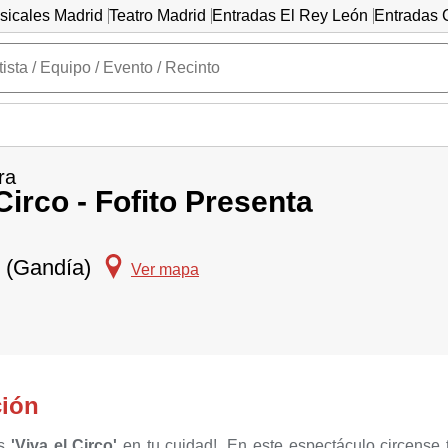
sicales Madrid
Teatro Madrid
Entradas El Rey León
Entradas C
ra
Circo - Fofito Presenta
r (Gandía)
Ver mapa
ción
as
'Viva el Circo'
en tu cuidad!. En este espectáculo circense 