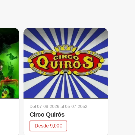
Del
07-08-2026
al
05-07-2052
Circo Quirós
Desde 9,00€