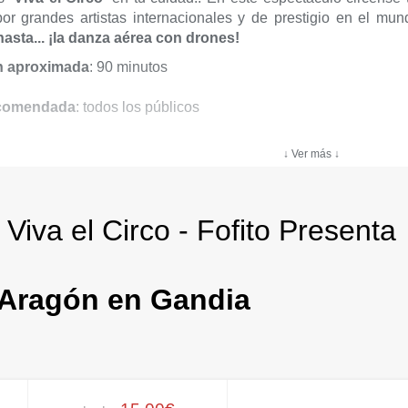
por grandes artistas internacionales y de prestigio en el mund
asta... ¡la danza aérea con drones!
n aproximada
: 90 minutos
comendada
: todos los públicos
↓ Ver más ↓
Viva el Circo - Fofito Presenta
o Aragón en Gandia