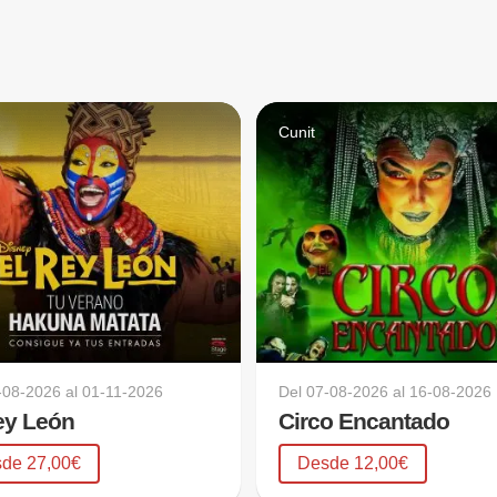
d
Cunit
-08-2026
al
01-11-2026
Del
07-08-2026
al
16-08-2026
ey León
Circo Encantado
de 27,00€
Desde 12,00€