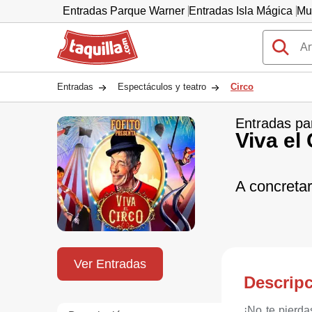
Entradas Parque Warner
Entradas Isla Mágica
Mu
Taquilla.com
Entradas
Espectáculos y teatro
Circo
Entradas pa
Viva el 
A concreta
Ver Entradas
Descrip
¡No te pierd