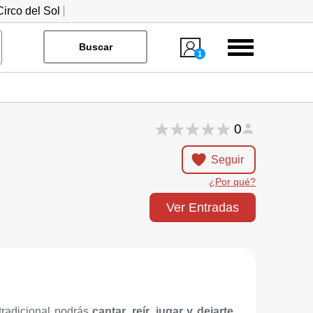
irco del Sol
Menú
Buscar
1
0
Seguir
¿Por qué?
Ver Entradas
tradicional podrás
cantar, reír, jugar y dejarte