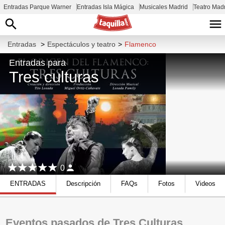
Entradas Parque Warner
Entradas Isla Mágica
Musicales Madrid
Teatro Mad
Entradas
>
Espectáculos y teatro
>
Flamenco
Entradas para
Tres culturas
0
ENTRADAS
Descripción
FAQs
Fotos
Videos
Eventos pasados de Tres Culturas