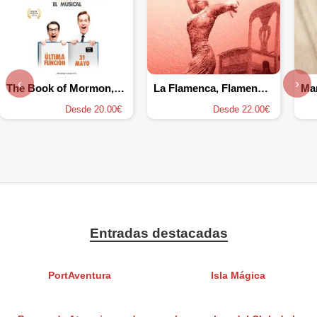
‹
›
The Book of Mormon, el musical
La Flamenca, Flamenquito & Urban Hits
Mar
Desde 20.00€
Desde 22.00€
Entradas destacadas
PortAventura
Isla Mágica