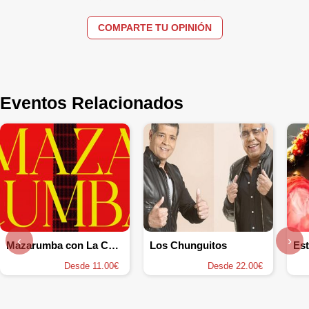
COMPARTE TU OPINIÓN
Eventos Relacionados
‹
›
Mazarumba con La Corredera y Uña y Carne
Los Chunguitos
Est
Desde 11.00€
Desde 22.00€