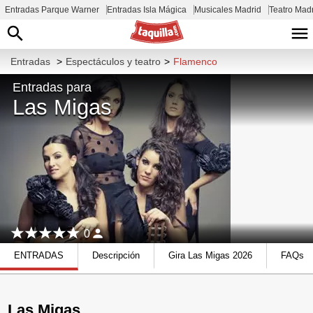
Entradas Parque Warner
Entradas Isla Mágica
Musicales Madrid
Teatro Mad
Entradas
>
Espectáculos y teatro
>
Flamenco
Entradas para
Las Migas
0
ENTRADAS
Descripción
Gira Las Migas 2026
FAQs
Las Migas