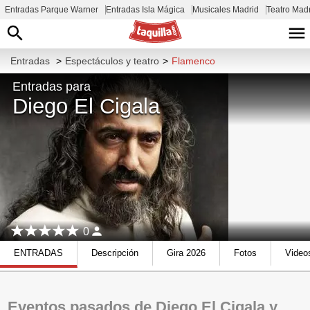
Entradas Parque Warner
Entradas Isla Mágica
Musicales Madrid
Teatro Mad
Entradas
>
Espectáculos y teatro
>
Flamenco
Entradas para
Diego El Cigala
0
ENTRADAS
Descripción
Gira 2026
Fotos
Video
Eventos pasados de Diego El Cigala y