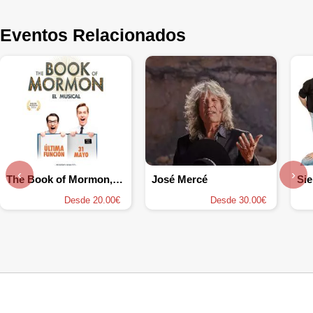
Eventos Relacionados
‹
›
The Book of Mormon, el musical
José Mercé
Si
Desde 20.00€
Desde 30.00€