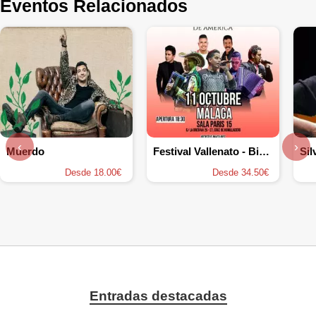
Eventos Relacionados
‹
›
Muerdo
Festival Vallenato - Binomio de Oro de América
Sil
Desde 18.00€
Desde 34.50€
Entradas destacadas