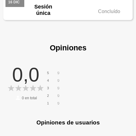
16 DIC
Sesión
Concluído
única
Opiniones
0,0
0
5
0
4
0
3
0
2
0
en total
0
1
Opiniones de usuarios