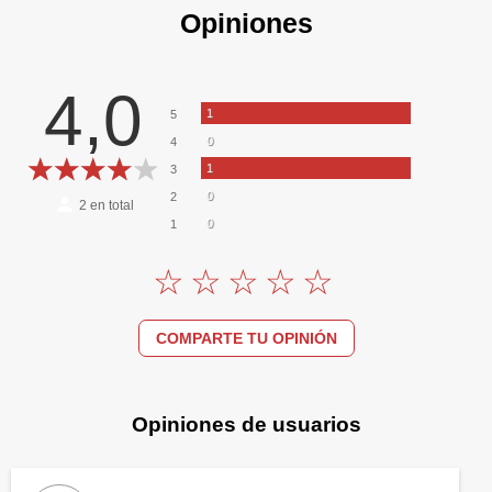
Opiniones
4,0
1
5
0
4
1
3
0
2
2
en total
0
1
COMPARTE TU OPINIÓN
Opiniones de usuarios