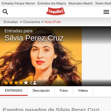
Entradas Parque Warner
Entradas Isla Mágica
Musicales Madrid
Teatro Mad
Entradas
>
Conciertos
>
Autor/Folk
Entradas para
Silvia Perez Cruz
2
ENTRADAS
Descripción
Fotos
Videos
Eventos pasados de Silvia Perez Cruz