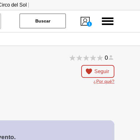
irco del Sol
Menú
Buscar
1
0
Seguir
¿Por qué?
vento.