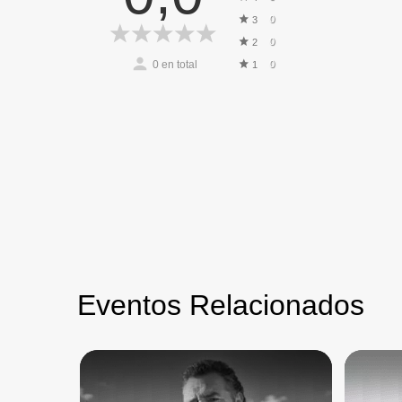
0
3
0
2
0
en total
0
1
Eventos Relacionados