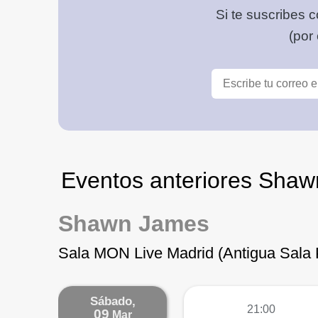
Si te suscribes c
(por
Eventos anteriores Sha
Shawn James
Sala MON Live Madrid (Antigua Sala 
Sábado,
más
21:00
09
Mar