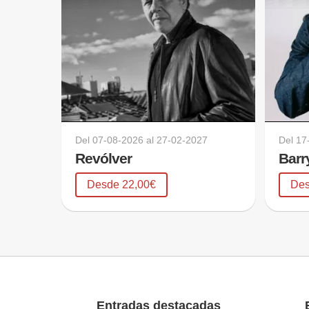
Del
07-08-2026
al
27-02-2027
Del
17
Revólver
Barr
Desde 22,00€
Des
Entradas destacadas