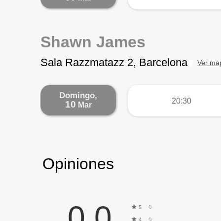
Shawn James
Sala Razzmatazz 2, Barcelona
Ver ma
Domingo,
más
20:30
10
Mar
Opiniones
0,0
0
5
0
4