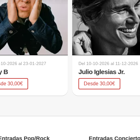
-10-2026
al
23-01-2027
Del
10-10-2026
al
11-12-2026
y B
Julio Iglesias Jr.
de 30,00€
Desde 30,00€
Entradas Pop/Rock
Entradas Conciert