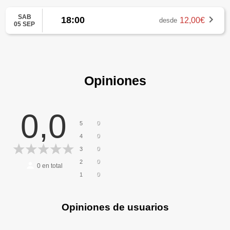
SAB
18:00
12,00€
desde
05 SEP
Opiniones
0,0
0
5
0
4
0
3
0
2
0
en total
0
1
Opiniones de usuarios