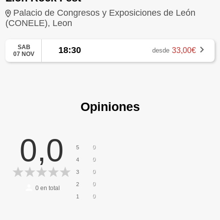
Palacio de Congresos y Exposiciones de León
(CONELE), Leon
SAB
18:30
33,00€
desde
07 NOV
Opiniones
0,0
0
5
0
4
0
3
0
2
0
en total
0
1