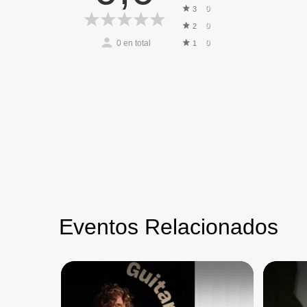
0
3
0
2
0
en total
0
1
Eventos Relacionados