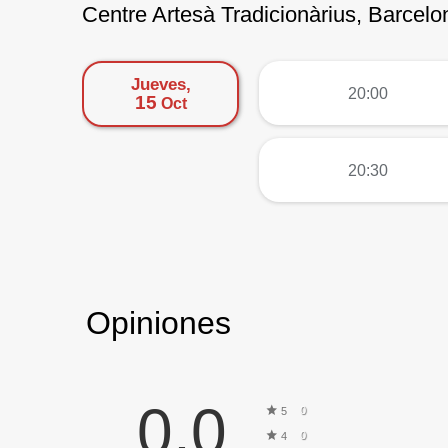
Centre Artesà Tradicionàrius, Barcelo
Jueves,
más
20:00
15
Oct
más
20:30
Opiniones
0,0
0
5
0
4