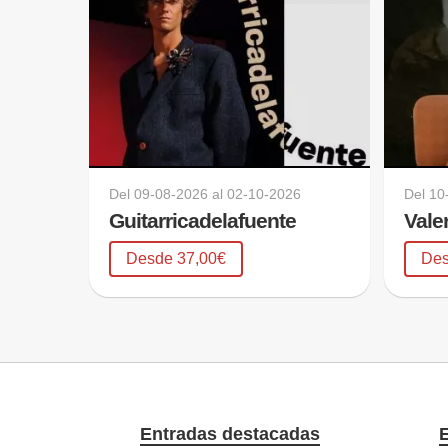
Del
09-08-2026
al
02-10-2026
Del
10
Guitarricadelafuente
Vale
Desde 37,00€
Des
Entradas destacadas
E