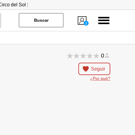
irco del Sol
Menú
Buscar
1
0
Seguir
¿Por qué?