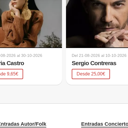
-08-2026
al
30-10-2026
Del
21-08-2026
al
10-10-2026
ria Castro
Sergio Contreras
de 9,65€
Desde 25,00€
ntradas Autor/Folk
Entradas Conciert