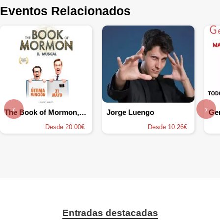
Eventos Relacionados
‹
›
The Book of Mormon, el musical
Jorge Luengo
Ge
Desde 20.00€
Desde 10.26€
Entradas destacadas