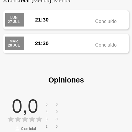
A concretar (Mérida), Mérida
LUN
21:30
Concluído
27 JUL
MAR
21:30
Concluído
28 JUL
Opiniones
0,0
0
5
0
4
0
3
0
2
0
en total