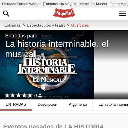
Entradas Parque Warner
Entradas Isla Mágica
Musicales Madrid
Teatro Mad
Entradas
>
Espectáculos y teatro
>
Musicales
Entradas para
La historia interminable, el
musical
0
ENTRADAS
Descripción
Argumento
La historia inter
Eventos pasados de LA HISTORIA