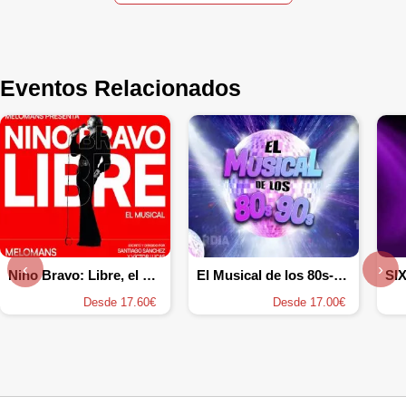
Eventos Relacionados
‹
›
Nino Bravo: Libre, el musical
El Musical de los 80s-90s
SIX
Desde 17.60€
Desde 17.00€