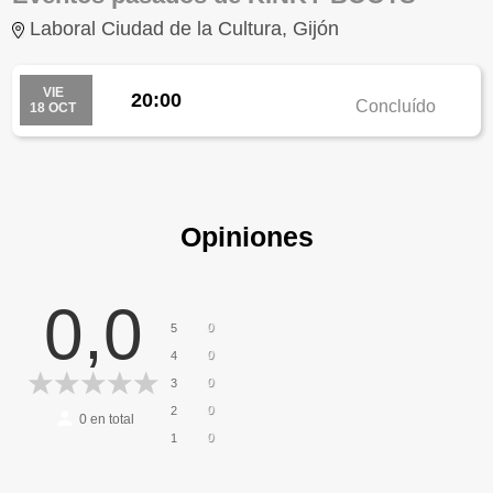
Laboral Ciudad de la Cultura, Gijón
VIE
20:00
Concluído
18 OCT
Opiniones
0,0
0
5
0
4
0
3
0
2
0
en total
0
1