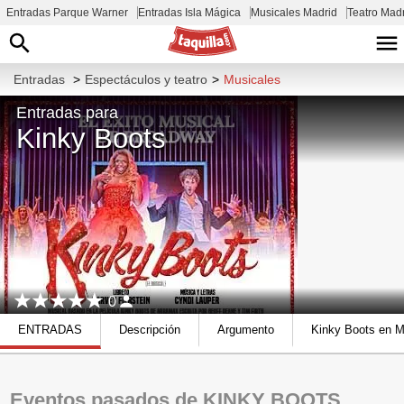
Entradas Parque Warner
Entradas Isla Mágica
Musicales Madrid
Teatro Mad
Entradas
>
Espectáculos y teatro
>
Musicales
Entradas para
Kinky Boots
0
ENTRADAS
Descripción
Argumento
Kinky Boots en M
Eventos pasados de KINKY BOOTS