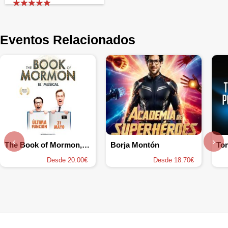
Eventos Relacionados
‹
›
The Book of Mormon, el musical
Borja Montón
To
Desde 20.00€
Desde 18.70€