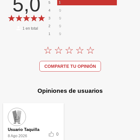
5,0
1
5
0
4
0
3
0
2
1
en total
0
1
COMPARTE TU OPINIÓN
Opiniones de usuarios
Usuario Taquilla
0
8 Ago 2026