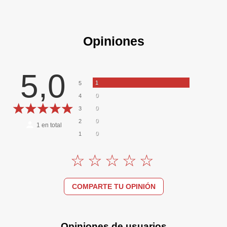
Opiniones
5,0
1
5
0
4
0
3
0
2
1
en total
0
1
COMPARTE TU OPINIÓN
Opiniones de usuarios