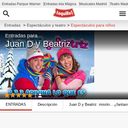
Entradas Parque Warner
Entradas Isla Mágica
Musicales Madrid
Teatro Mad
Entradas
>
Espectáculos y teatro
>
Espectáculos para niños
Entradas para
Juan D y Beatriz
1
ENTRADAS
Descripción
Juan D y Beatriz: misión... ¿fanta