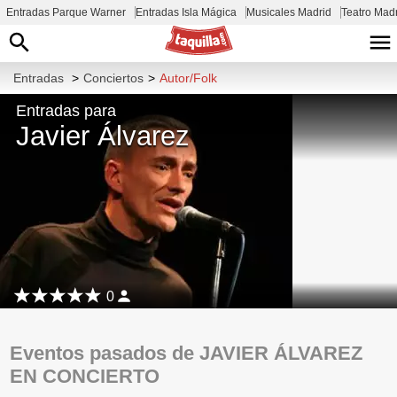
Entradas Parque Warner
Entradas Isla Mágica
Musicales Madrid
Teatro Mad
Entradas
>
Conciertos
>
Autor/Folk
Entradas para
Javier Álvarez
0
Eventos pasados de JAVIER ÁLVAREZ
EN CONCIERTO