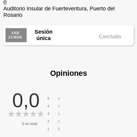
Auditorio Insular de Fuerteventura, Puerto del
Rosario
Sesión
SAB
Concluído
23 MAR
única
Opiniones
0,0
0
5
0
4
0
3
0
2
0
en total
0
1