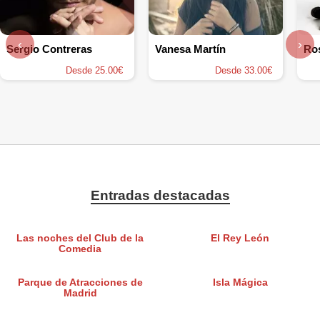
‹
›
Sergio Contreras
Vanesa Martín
Ro
Desde 25.00€
Desde 33.00€
Entradas destacadas
Las noches del Club de la
El Rey León
Comedia
Parque de Atracciones de
Isla Mágica
Madrid