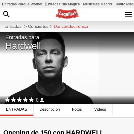
Entradas Parque Warner
Entradas Isla Mágica
Musicales Madrid
Teatro Mad
Entradas
>
Conciertos
>
Dance/Electrónica
Entradas para
Hardwell
0
ENTRADAS
Descripción
Fotos
Videos
Opening de 150 con HARDWELL