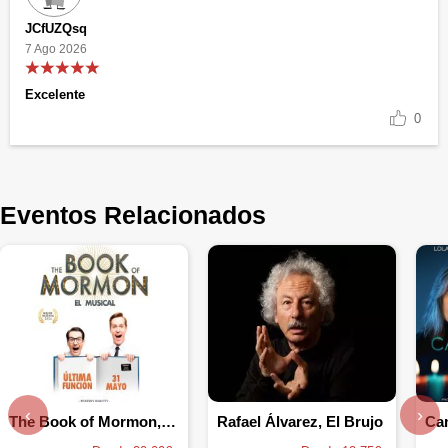
JCfUZQsq
7 Ago 2026
Excelente
0
Eventos Relacionados
‹
›
The Book of Mormon, el musical
Rafael Álvarez, El Brujo
Ca