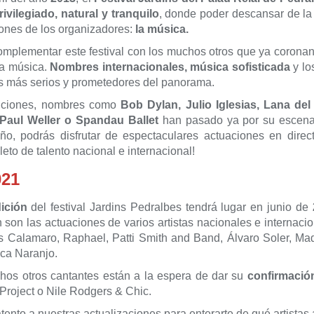
ivilegiado, natural y tranquilo
, donde poder descansar de la 
ones de los organizadores:
la música.
omplementar este festival con los muchos otros que ya corona
la música.
Nombres internacionales, música sofisticada
y lo
s más serios y prometedores del panorama.
diciones, nombres como
Bob Dylan, Julio Iglesias, Lana de
Paul Weller o Spandau Ballet
han pasado ya por su escenar
ño, podrás disfrutar de espectaculares actuaciones en dire
leto de talento nacional e internacional!
021
dición
del festival Jardins Pedralbes tendrá lugar en junio de
 son las actuaciones de varios artistas nacionales e internaci
s Calamaro, Raphael, Patti Smith and Band, Álvaro Soler, M
ica Naranjo.
os otros cantantes están a la espera de dar su
confirmaci
Project o Nile Rodgers & Chic.
ento a nuestras actualizaciones para enterarte de qué artistas a