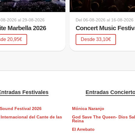
-08-2026
al
29-08-2026
Del
06-08-2026
al
16-08-2026
lite Marbella 2026
Concert Music Festiv
de 20,95€
Desde 33,10€
Entradas Festivales
Entradas Conciert
 Sound Festival 2026
Mónica Naranjo
 Internacional del Cante de las
God Save The Queen- Dios Sal
Reina
El Arrebato