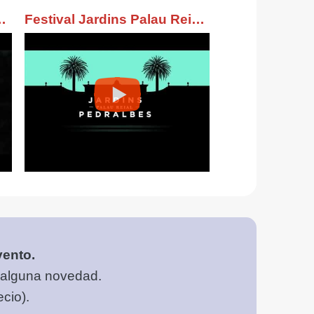
lau Reial de Pedralbes
Festival Jardins Palau Reial Pedralbes
vento.
 alguna novedad.
cio).