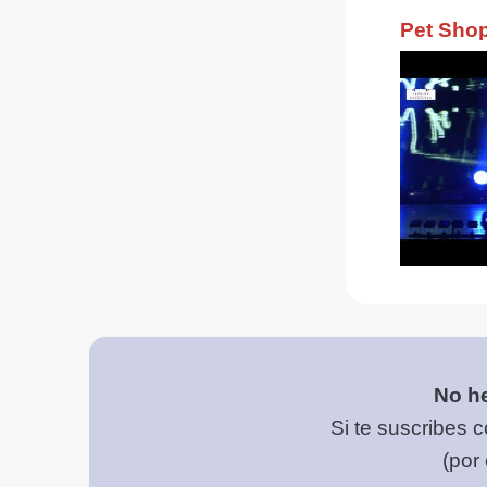
No he
Si te suscribes c
(por