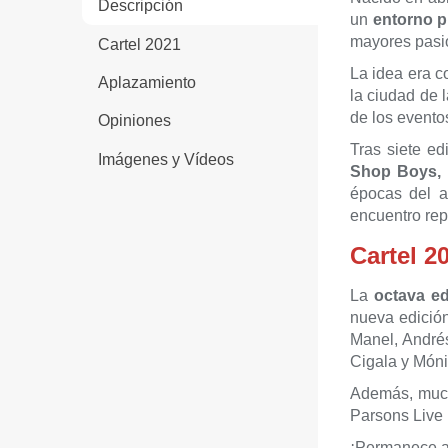
Descripción
un
entorno pr
mayores pasi
Cartel 2021
La idea era c
Aplazamiento
la ciudad de 
de los evento
Opiniones
Tras siete e
Imágenes y Vídeos
Shop Boys, 
épocas del a
encuentro rep
Cartel 2
La
octava e
nueva edición
Manel, André
Cigala y Món
Además, much
Parsons Live 
¡Permanece at