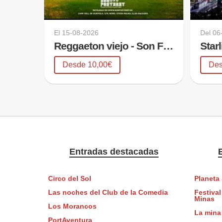
El
15-08-2026
Del
06
Reggaeton viejo - Son Fusteret
Star
Desde 10,00€
Des
Entradas destacadas
Circo del Sol
Planeta
Las noches del Club de la Comedia
Festival
Minas
Los Morancos
La mina
PortAventura