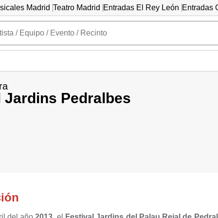
sicales Madrid
Teatro Madrid
Entradas El Rey León
Entradas C
ra
l Jardins Pedralbes
ción
il del año
2013
, el
Festival Jardins del Palau Reial de Pedra