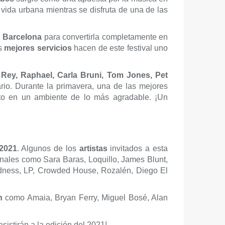
vida urbana mientras se disfruta de una de las
n
Barcelona
para convertirla completamente en
s
mejores servicios
hacen de este festival uno
l Rey, Raphael, Carla Bruni, Tom Jones, Pet
io. Durante la primavera, una de las mejores
cto en un ambiente de lo más agradable. ¡Un
2
021
. Algunos de los
artistas
invitados a esta
onales como Sara Baras, Loquillo, James Blunt,
adness, LP, Crowded House, Rozalén, Diego El
ón
como Amaia, Bryan Ferry, Miguel Bosé, Alan
sistirán a la edición del 2021!