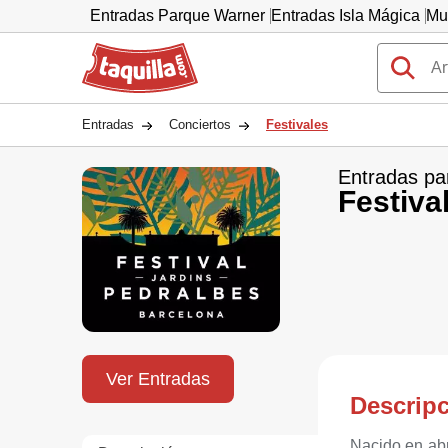
Entradas Parque Warner
Entradas Isla Mágica
Mu
Taquilla.com
Entradas
Conciertos
Festivales
Entradas pa
Festiva
Ver Entradas
Descrip
Nacido en abr