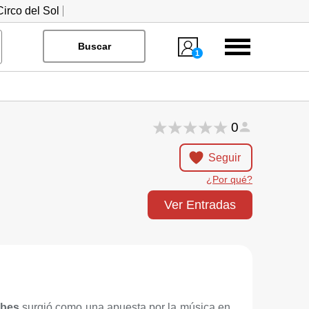
irco del Sol
Menú
Buscar
1
0
Seguir
¿Por qué?
Ver Entradas
lbes
surgió como una apuesta por la música en