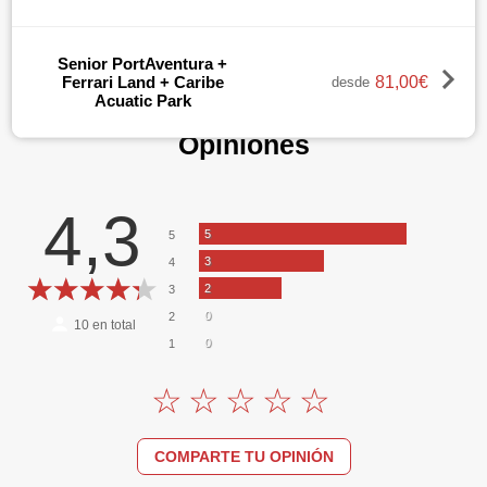
Senior PortAventura +
81,00€
Ferrari Land + Caribe
desde
Acuatic Park
Opiniones
4,3
5
5
3
4
2
3
0
2
10
en total
0
1
COMPARTE TU OPINIÓN