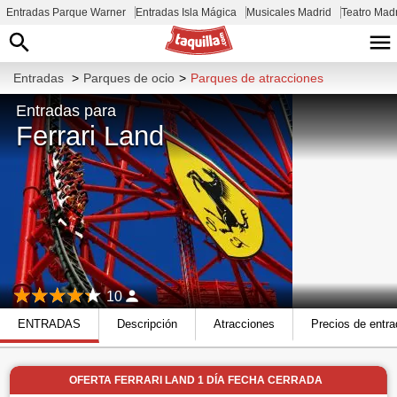
Entradas Parque Warner
Entradas Isla Mágica
Musicales Madrid
Teatro Mad
Entradas
>
Parques de ocio
>
Parques de atracciones
Entradas para
Ferrari Land
10
ENTRADAS
Descripción
Atracciones
Precios de entr
OFERTA FERRARI LAND 1 DÍA FECHA CERRADA