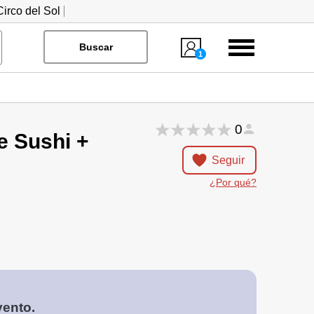
irco del Sol
Menú
Buscar
1
0
e Sushi +
Seguir
¿Por qué?
vento.