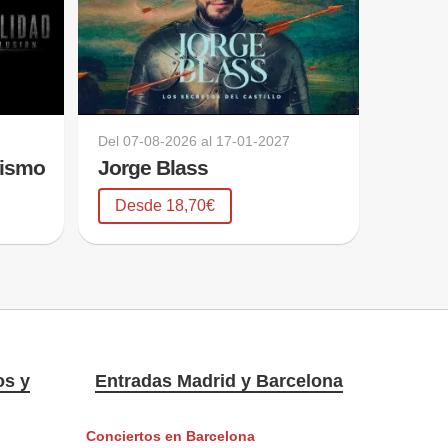
Del
07-08-2026
al
17-01-2027
lismo
Jorge Blass
Desde 18,70€
os y
Entradas Madrid y Barcelona
Conciertos en Barcelona