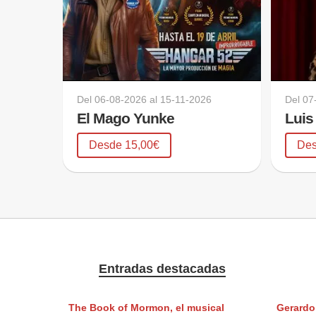
Del
06-08-2026
al
15-11-2026
Del
07
El Mago Yunke
Luis
Desde 15,00€
Des
Entradas destacadas
The Book of Mormon, el musical
Gerardo