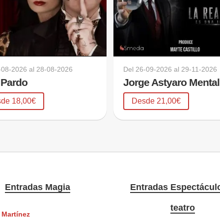
-08-2026
al
28-08-2026
Del
26-09-2026
al
29-11-2026
 Pardo
Jorge Astyaro Menta
de 18,00€
Desde 21,00€
Entradas Magia
Entradas Espectácul
teatro
 Martínez