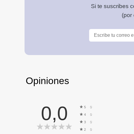
Si te suscribes c
(por
Opiniones
0,0
0
5
0
4
0
3
0
2