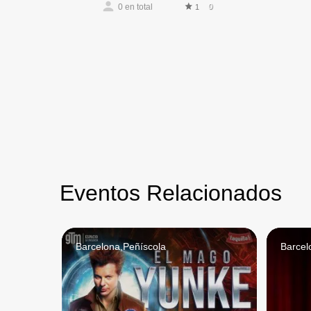
0
en total
0
1
Eventos Relacionados
Barcelona,Peñíscola
Barcel