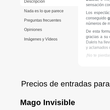
Descripción
sensación co
Nada es lo que parece
Los espectác
conseguido
g
Preguntas frecuentes
números de m
Opiniones
De esta form
gracias a su
Imágenes y Vídeos
Dakris ha lle
y aclamados d
¡No te pierda
filo de tu asie
Precios de entradas para 
Mago Invisible