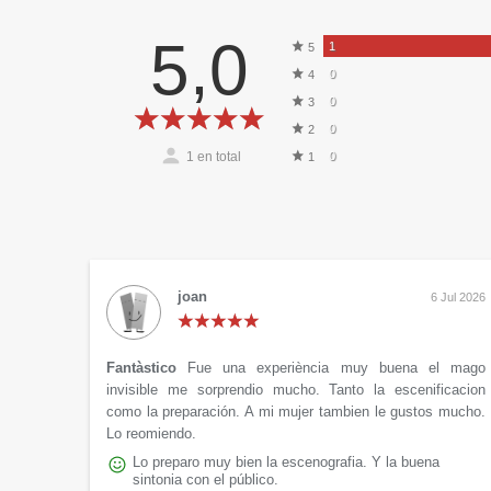
5,0
1
5
0
4
0
3
0
2
1
en total
0
1
joan
6 Jul 2026
Fantàstico
Fue una experiència muy buena el mago
invisible me sorprendio mucho. Tanto la escenificacion
como la preparación. A mi mujer tambien le gustos mucho.
Lo reomiendo.
Lo preparo muy bien la escenografia. Y la buena
sintonia con el público.