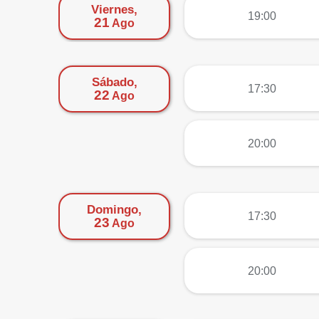
Viernes,
más
19:00
21
Ago
Sábado,
más
17:30
22
Ago
más
20:00
Domingo,
más
17:30
23
Ago
más
20:00