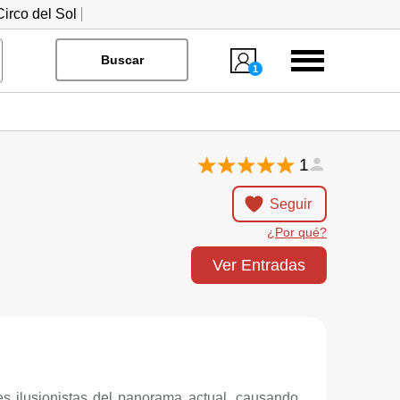
irco del Sol
Menú
Buscar
1
1
Seguir
¿Por qué?
Ver Entradas
es ilusionistas del panorama actual, causando