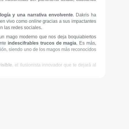
ología y una narrativa envolvente
. Dakris ha
 en vivo como
online
gracias a sus impactantes
n las redes sociales.
 un mago moderno que nos deja boquiabiertos
nte
indescifrables trucos de magia
. Es más,
isión, siendo uno de los magos más reconocidos
isible
, el ilusionista innovador que te dejará al