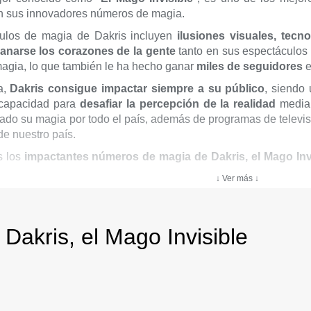
n sus innovadores números de magia.
ulos de magia de Dakris incluyen
ilusiones visuales, tecn
anarse los corazones de la gente
tanto en sus espectáculos
agia, lo que también le ha hecho ganar
miles de seguidores
e
a,
Dakris consigue impactar siempre a su público
, siendo
 capacidad para
desafiar la percepción de la realidad
media
vado su magia por todo el país, además de programas de telev
e nuestro país.
s los
impactantes números de magia de Dakris, el Mago Inv
nto!
↓ Ver más ↓
Dakris, el Mago Invisible