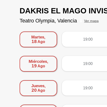
DAKRIS EL MAGO INVI
Teatro Olympia, Valencia
Ver mapa
Martes,
más
19:00
18
Ago
Miércoles,
más
19:00
19
Ago
Jueves,
más
19:00
20
Ago