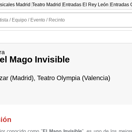
sicales Madrid
Teatro Madrid
Entradas El Rey León
Entradas C
ra
 el Mago Invisible
zar (Madrid), Teatro Olympia (Valencia)
ción
jor conocido como "
El Mago Invisible
", es uno de los mejor