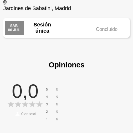
Jardines de Sabatini, Madrid
Sesión
SAB
Concluído
06 JUL
única
Opiniones
0,0
0
5
0
4
0
3
0
2
0
en total
0
1