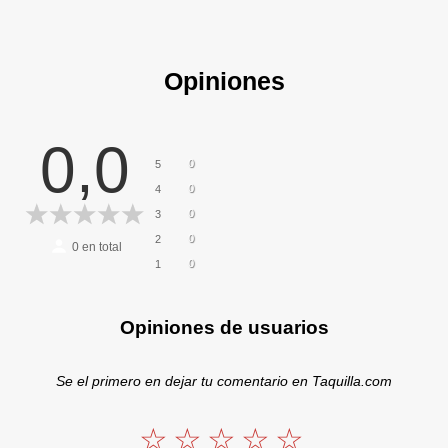
Opiniones
0,0
0
5
0
4
0
3
0
2
0
en total
0
1
Opiniones de usuarios
Se el primero en dejar tu comentario en Taquilla.com