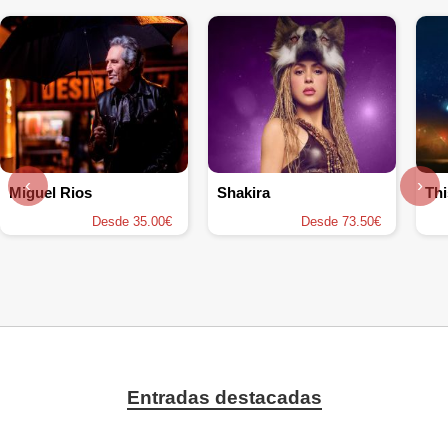
‹
›
Miguel Rios
Shakira
Thi
Desde 35.00€
Desde 73.50€
Entradas destacadas