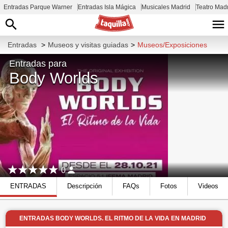
Entradas Parque Warner
Entradas Isla Mágica
Musicales Madrid
Teatro Mad
Entradas
>
Museos y visitas guiadas
>
Museos/Exposiciones
Entradas para
Body Worlds
0
ENTRADAS
Descripción
FAQs
Fotos
Videos
ENTRADAS BODY WORLDS. EL RITMO DE LA VIDA EN MADRID