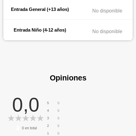
Entrada General (+13 años)
No disponible
Entrada Niño (4-12 años)
No disponible
Opiniones
0,0
0
5
0
4
0
3
0
2
0
en total
0
1